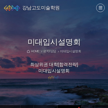
강남고도미술학원
미대입시설명회
공지/상담
미대입시설명회
HOME
최상위권 대학[합격전략]
미대입시설명회