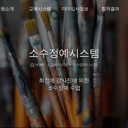
학원소개
교육시스템
미대입시정보
합격결과
인사말
소수정예시스템
디자인학과가이드
2026학년도
합격결과
리트고도
입시반
미대입시뉴스
타강사진
고2 준입시반
YouTube
소수정예시스템
대재수학원
고1 예비반
교육시스템
소수정예시스템
오시는길
중학생특별반
HOME
최정예 강사진에 의한
소수정예 수업