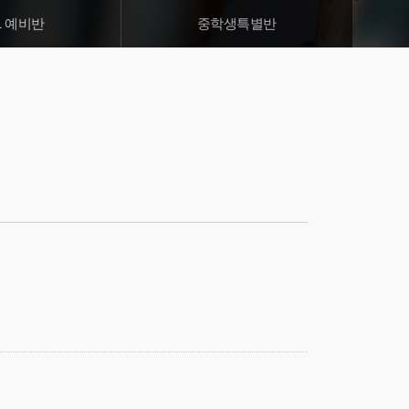
1 예비반
중학생특별반