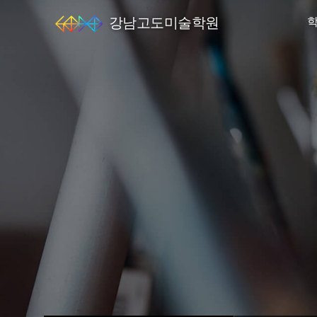
강남고도미술학원
엘
스
미