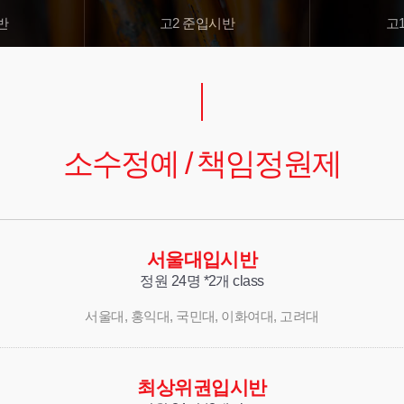
반
고2 준입시반
고
소수정예 / 책임정원제
서울대입시반
정원 24명 *2개 class
서울대, 홍익대, 국민대, 이화여대, 고려대
최상위권입시반