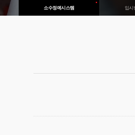
소수정예
시스템
입시