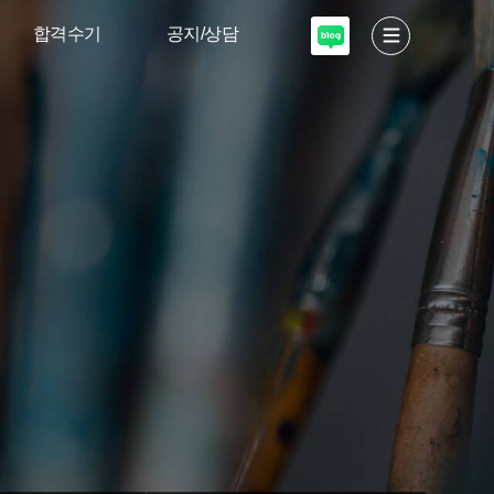
합격수기
공지/상담
서울대 디자인·
고도소식
공예
입학안내
이화여대 디자인
미술적성테스트
고려대·국민대
입시설명회
상담 신청
자주하는질문