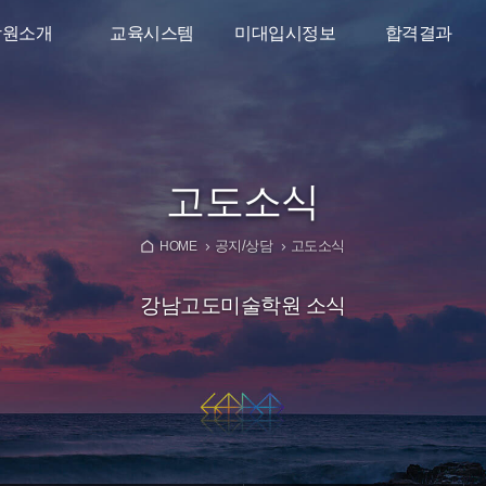
학원소개
교육시스템
미대입시정보
합격결과
인사말
소수정예시스템
디자인학과가이드
2026학년도
합격결과
리트고도
입시반
미대입시뉴스
타강사진
고2 준입시반
YouTube
고도소식
대재수학원
고1 예비반
공지/상담
고도소식
오시는길
중학생특별반
HOME
강남고도미술학원 소식