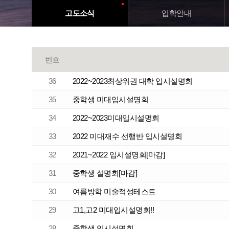
고도소식
입학
안내
번호
36
2022~2023최상위권 대학 입시설명회
35
중학생 미대입시설명회
34
2022~2023미대입시설명회
33
2022 미대재수 선행반 입시설명회
32
2021~2022 입시설명회[마감]
31
중학생 설명회[마감]
30
여름방학 미술적성테스트
29
고1,고2 미대입시설명회!!
28
중학생 입시설명회