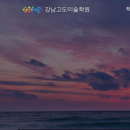
강남고도미술학원
엘
스
미