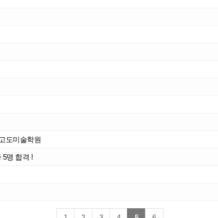
/고도미술학원
5명 합격 !
1
2
3
4
5
6