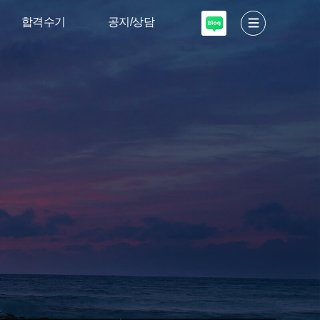
합격수기
공지/상담
서울대 디자인·
고도소식
공예
입학안내
이화여대 디자인
미술적성테스트
고려대·국민대
입시설명회
상담 신청
자주하는질문