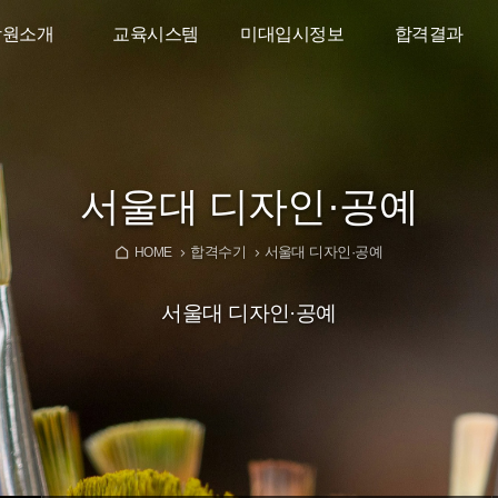
학원소개
교육시스템
미대입시정보
합격결과
인사말
소수정예시스템
디자인학과가이드
2026학년도
합격결과
리트고도
입시반
미대입시뉴스
타강사진
고2 준입시반
YouTube
서울대 디자인·공예
대재수학원
고1 예비반
합격수기
서울대 디자인·공예
오시는길
중학생특별반
HOME
서울대 디자인·공예