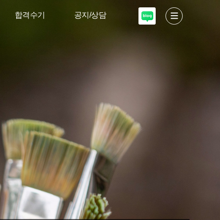
합격수기
공지/상담
서울대 디자인·
고도소식
공예
입학안내
이화여대 디자인
미술적성테스트
고려대·국민대
입시설명회
상담 신청
자주하는질문