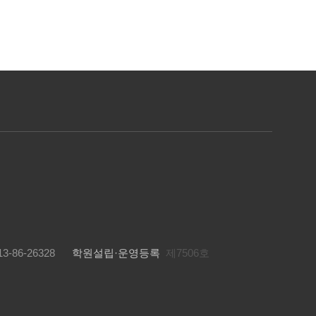
3-86-26328
학원설립·운영등록
제7506호