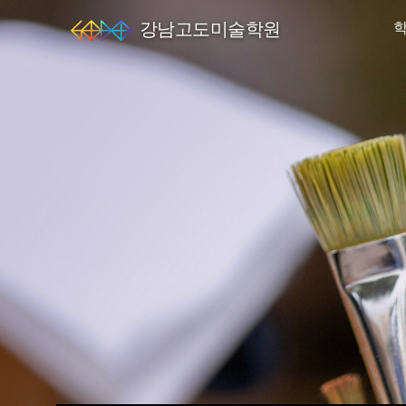
강남고도미술학원
엘
스
미