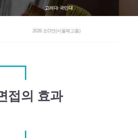
고려대·국민대
2026 조O연(서울예고졸)
 면접의 효과