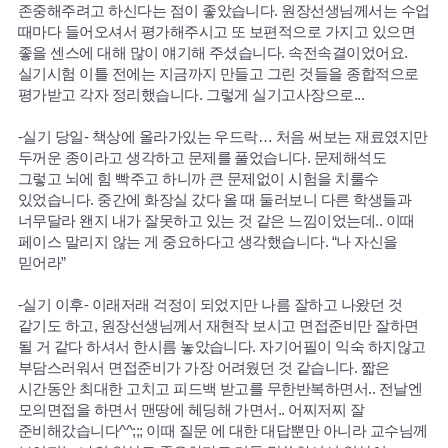
존중해주려고 하신다는 점이 좋았습니다. 원장선생님께서는 수업
때마다 들어오셔서 평가해주시고 또 보편적으로 가지고 있으면
좋을 센스에 대해 많이 얘기해 주셨습니다. 속전속결이었어요.
실기시험 이틀 전에는 지금까지 만들고 그린 것들을 종합적으로
평가받고 각자 정리했습니다. 그렇게 실기고사장으로...
-실기 당일- 책상에 올라가있는 우드락… 처음 써보는 재료였지만
두꺼운 종이라고 생각하고 문제를 풀었습니다. 문제해석도
그렇고 뇌에 힘 빡주고 하니까 큰 문제없이 시험을 치룰수
있었습니다. 중간에 화장실 갔다 올 때 둘러보니 다른 학생들과
너무달라 왠지 내가 잘못하고 있는 것 같은 느낌이었는데.. 이때
페이스 말리지 않는 게 중요하다고 생각했습니다. “나 자신을
믿어라”
-실기 이후- 이래저래 걱정이 되었지만 나름 잘하고 나왔던 것
같기도 하고, 원장선생님께서 재현작 보시고 면접준비만 잘하면
될 거 같다 하셔서 한시름 놓았습니다. 자기어필이 익숙 하지않고
부담스러워서 면접준비가 가장 어려웠던 것 같습니다. 짧은
시간동안 최대한 고치고 피드백 받고를 무한반복하면서.. 전날엔
모의면접을 하면서 맨땅에 헤딩해 가면서.. 어찌저찌 잘
준비해갔습니다^^;;; 이때 질문 에 대한 대답뿐만 아니라 교수님께